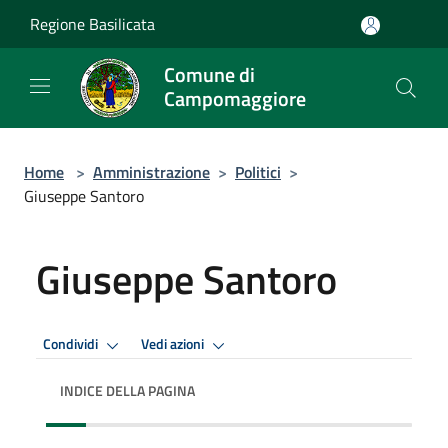
Salta al contenuto principale
Regione Basilicata
Comune di
Campomaggiore
Home
>
Amministrazione
>
Politici
>
Giuseppe Santoro
Giuseppe Santoro
Condividi
Vedi azioni
INDICE DELLA PAGINA