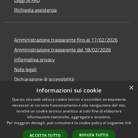
Richiesta assistenza
Amministrazione trasparente fino al 17/02/2026
Amministrazione trasparente dal 18/02/2026
Informativa privacy
Note legali
Dichiarazione di accessibilità
×
Obbiettivi di accessibilità
Informazioni sui cookie
Questo sito web utilizza cookie tecnici e assimilati strettamente
necessari al corretto funzionamento e alla navigazione del sito,
nonché un cookie tecnico analitico al solo fine di elaborare
informazioni statistiche, aggregate e anonime.
RSS
Copyright © 2026 • Comune di
Per maggiori dettagli, può consultare la cookie policy al seguente
link
Accessibilità
Campomaggiore • Powered by
Privacy
Municipium
Accesso
•
RIFIUTA TUTTO
ACCETTA TUTTO