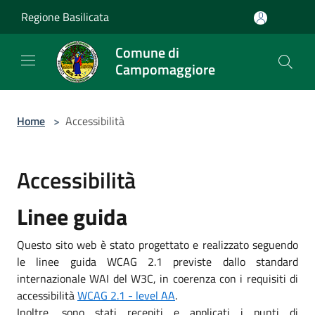
Salta al contenuto principale
Regione Basilicata
Comune di
Campomaggiore
Home
>
Accessibilità
Accessibilità
Linee guida
Questo sito web è stato progettato e realizzato seguendo
le linee guida WCAG 2.1 previste dallo standard
internazionale WAI del W3C, in coerenza con i requisiti di
accessibilità
WCAG 2.1 - level AA
.
Inoltre, sono stati recepiti e applicati i punti di