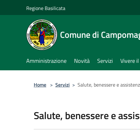
Salta al contenuto principale
Regione Basilicata
Comune di Campomag
Amministrazione
Novità
Servizi
Vivere 
Home
>
Servizi
>
Salute, benessere e assisten
Salute, benessere e assi