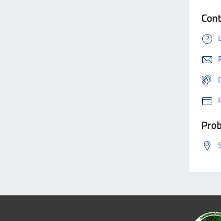
Cont
Prob