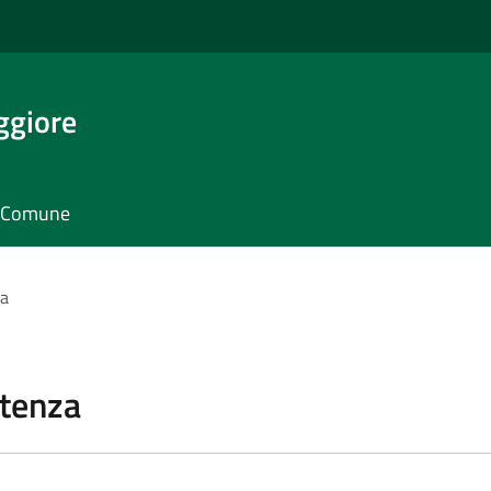
giore
il Comune
za
stenza