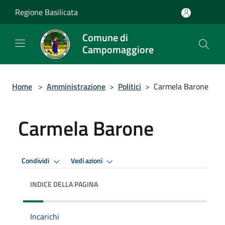
Salta al contenuto principale
Regione Basilicata
Comune di
Campomaggiore
Home
>
Amministrazione
>
Politici
>
Carmela Barone
Carmela Barone
Condividi
Vedi azioni
INDICE DELLA PAGINA
Incarichi