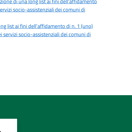
one di una long list ai fini dell'affidamento
ervizi socio-assistenziali dei comuni di
g list ai fini dell’affidamento di n. 1 (uno)
i servizi socio-assistenziali dei comuni di