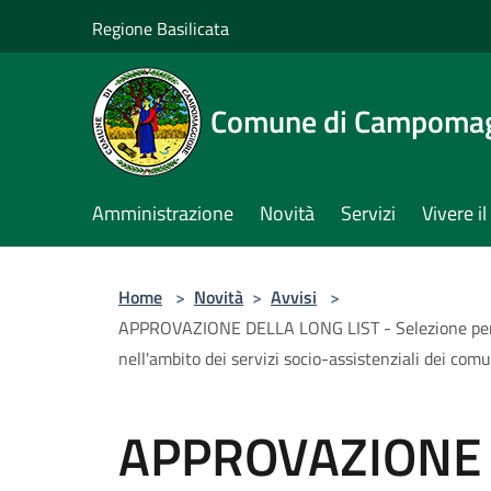
Salta al contenuto principale
Regione Basilicata
Comune di Campomag
Amministrazione
Novità
Servizi
Vivere 
Home
>
Novità
>
Avvisi
>
APPROVAZIONE DELLA LONG LIST - Selezione per titol
nell'ambito dei servizi socio-assistenziali dei c
APPROVAZIONE 