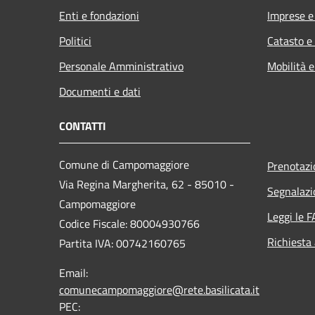
Enti e fondazioni
Imprese 
Politici
Catasto e
Personale Amministrativo
Mobilità e
Documenti e dati
CONTATTI
Comune di Campomaggiore
Prenotaz
Via Regina Margherita, 62 - 85010 -
Segnalazi
Campomaggiore
Leggi le 
Codice Fiscale: 80004930766
Richiesta
Partita IVA: 00742160765
Email:
comunecampomaggiore@rete.basilicata.it
PEC: