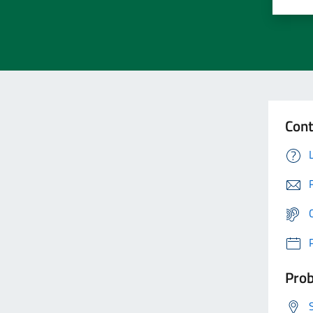
Cont
Prob